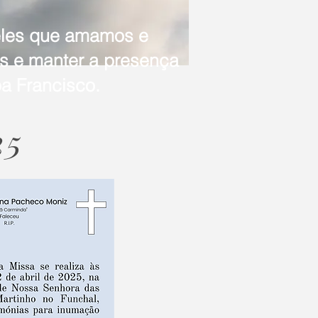
eles que amamos e
as e manter a presença
a Francisco.
25