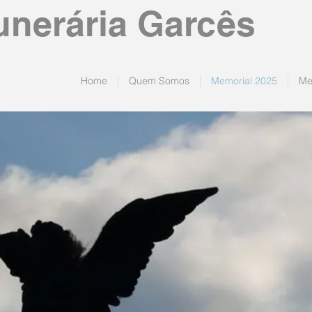
unerária Garcês
Home
Quem Somos
Memorial 2025
Me