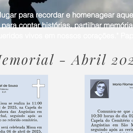
 lugar para recordar e homenagear aqu
para contar histórias, partilhar memóri
ueridos vivos em nossos corações." Pap
emorial - Abril 20