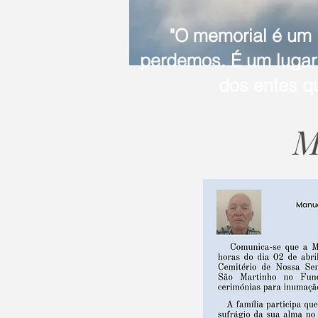
"O memorial é um
perdemos. É um lugar 
dos entes q
M