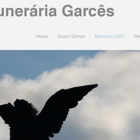
unerária Garcês
Home
Quem Somos
Memorial 2025
Me