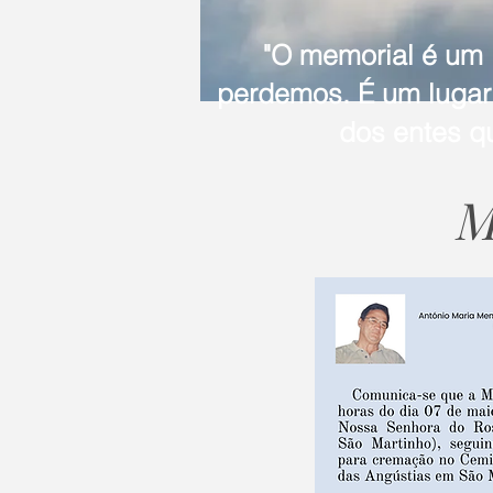
"O memorial é um
perdemos. É um lugar 
dos entes q
M