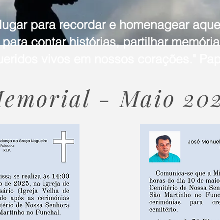
 lugar para recordar e homenagear aqu
para contar histórias, partilhar memóri
ueridos vivos em nossos corações." Pap
emorial - Maio 20