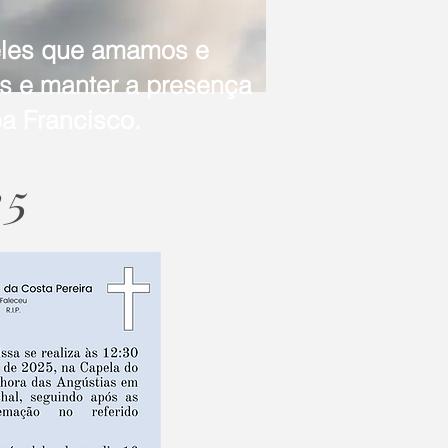
eles que amamos e
as e manter a presença
a Francisco.
25